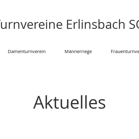
urnvereine Erlinsbach 
Damenturnverein
Männerriege
Frauenturnve
Aktuelles