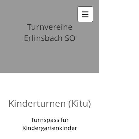
Turnvereine
Erlinsbach SO
Kindertur
nen (Kitu)
Turnspass für
Kindergartenkinder