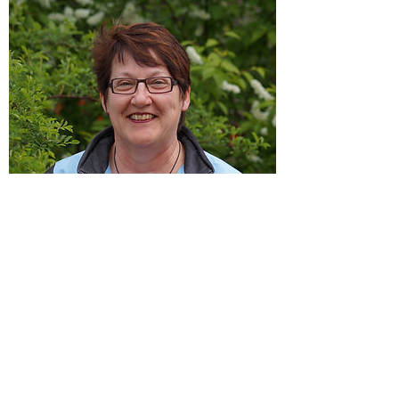
Cécile D'Arco
Kassierin
Hauptstrasse 48
5015 Erlinsbach
Tel. 062 844 39 21
darco.druck@bluewin.ch