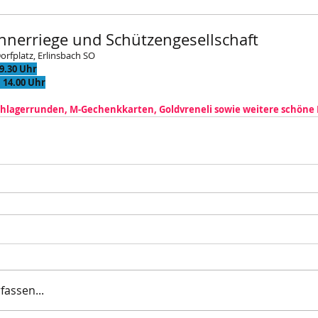
nnerriege und Schützengesellschaft
rfplatz, Erlinsbach SO
19.30 Uhr
, 14.00 Uhr
chlagerrunden, M-Gechenkkarten, Goldvreneli sowie weitere schöne 
assen...