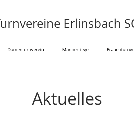
urnvereine Erlinsbach 
Damenturnverein
Männerriege
Frauenturnve
Aktuelles